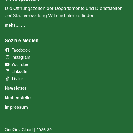
Die Öffnungszeiten der Departemente und Dienststellen
der Stadtverwaltung Wil sind hier zu finden:
mehr… …
Soziale Medien
Facebook
(External Link)
Instagram
(External Link)
YouTube
(External Link)
LinkedIn
(External Link)
TikTok
(External Link)
Newsletter
Medienstelle
Impressum
|
OneGov Cloud
(External Link)
2026.39
(External Link)