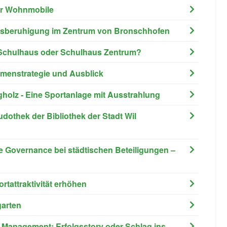
für Wohnmobile
hrsberuhigung im Zentrum von Bronschhofen
um Schulhaus oder Schulhaus Zentrum?
ahmenstrategie und Ausblick
holz - Eine Sportanlage mit Ausstrahlung
Ludothek der Bibliothek der Stadt Wil
e Governance bei städtischen Beteiligungen –
rtattraktivität erhöhen
garten
y Management: Erfolgsstory oder Schlag ins