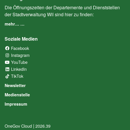
Die Öffnungszeiten der Departemente und Dienststellen
der Stadtverwaltung Wil sind hier zu finden:
mehr… …
Soziale Medien
Facebook
(External Link)
Instagram
(External Link)
YouTube
(External Link)
LinkedIn
(External Link)
TikTok
(External Link)
Newsletter
Medienstelle
Impressum
|
OneGov Cloud
(External Link)
2026.39
(External Link)