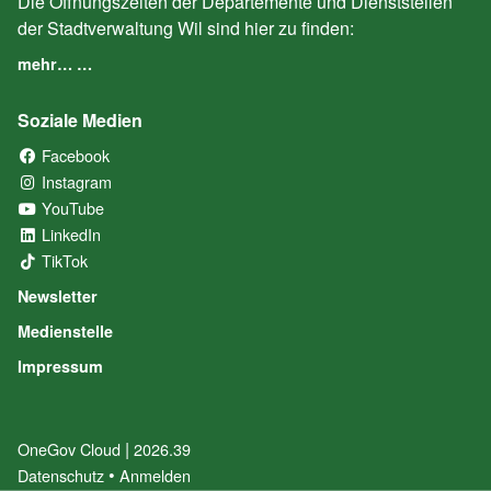
Die Öffnungszeiten der Departemente und Dienststellen
der Stadtverwaltung Wil sind hier zu finden:
mehr… …
Soziale Medien
Facebook
(External Link)
Instagram
(External Link)
YouTube
(External Link)
LinkedIn
(External Link)
TikTok
(External Link)
Newsletter
Medienstelle
Impressum
|
OneGov Cloud
(External Link)
2026.39
(External Link)
Datenschutz
(External Link)
Anmelden