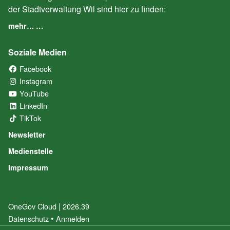
der Stadtverwaltung Wil sind hier zu finden:
mehr… …
Soziale Medien
Facebook
(External Link)
Instagram
(External Link)
YouTube
(External Link)
LinkedIn
(External Link)
TikTok
(External Link)
Newsletter
Medienstelle
Impressum
|
OneGov Cloud
(External Link)
2026.39
(External Link)
Datenschutz
(External Link)
Anmelden