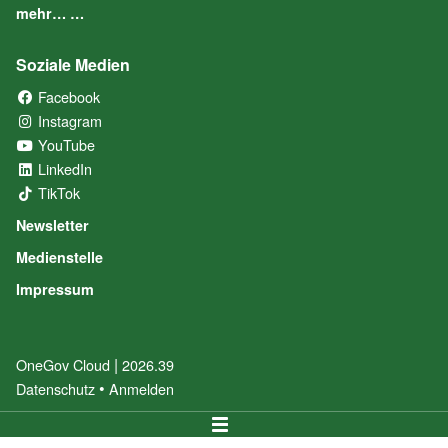
mehr… …
Soziale Medien
Facebook
(External Link)
Instagram
(External Link)
YouTube
(External Link)
LinkedIn
(External Link)
TikTok
(External Link)
Newsletter
Medienstelle
Impressum
|
OneGov Cloud
(External Link)
2026.39
(External Link)
Datenschutz
(External Link)
Anmelden