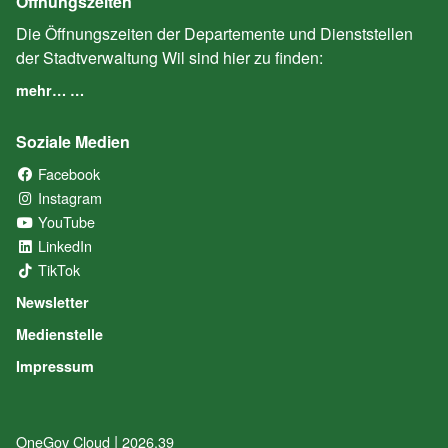
Öffnungszeiten
Die Öffnungszeiten der Departemente und Dienststellen
der Stadtverwaltung Wil sind hier zu finden:
mehr… …
Soziale Medien
Facebook
(External Link)
Instagram
(External Link)
YouTube
(External Link)
LinkedIn
(External Link)
TikTok
(External Link)
Newsletter
Medienstelle
Impressum
|
OneGov Cloud
(External Link)
2026.39
(External Link)