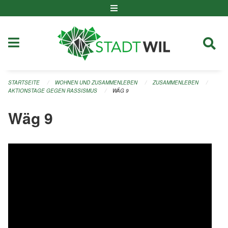
Navigation überspringen
STARTSEITE
WOHNEN UND ZUSAMMENLEBEN
ZUSAMMENLEBEN
AKTIONSTAGE GEGEN RASSISMUS
WÄG 9
Wäg 9