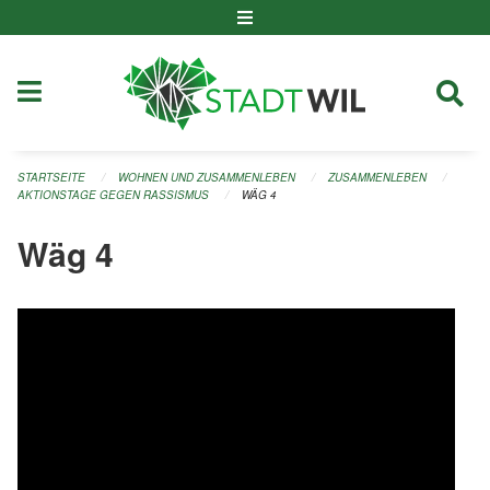
Navigation überspringen
STARTSEITE
WOHNEN UND ZUSAMMENLEBEN
ZUSAMMENLEBEN
AKTIONSTAGE GEGEN RASSISMUS
WÄG 4
Wäg 4