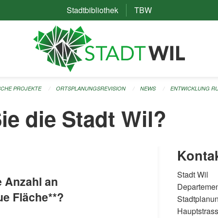
Stadtbibliothek
(External Link)
TBW
(External Link)
ISCHE PROJEKTE
ORTSPLANUNGSREVISION
NEWS
ENTWICKLUNG R
ie die Stadt Wil?
Konta
Stadt Wil
e Anzahl an
Departemen
e Fläche**?
Stadtplanu
Hauptstras