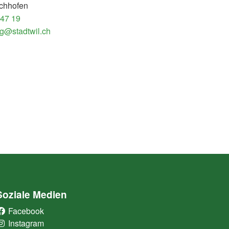
chhofen
 47 19
g@stadtwil.ch
Soziale Medien
Facebook
(External Link)
Instagram
(External Link)