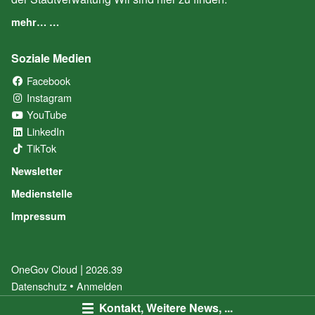
mehr… …
Soziale Medien
Facebook
(External Link)
Instagram
(External Link)
YouTube
(External Link)
LinkedIn
(External Link)
TikTok
(External Link)
Newsletter
Medienstelle
Impressum
|
OneGov Cloud
(External Link)
2026.39
(External Link)
Datenschutz
(External Link)
Anmelden
Kontakt, Weitere News, ...