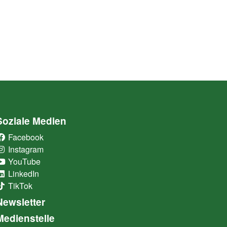
Soziale Medien
Facebook
(External Link)
Instagram
(External Link)
YouTube
(External Link)
LinkedIn
(External Link)
TikTok
(External Link)
Newsletter
Medienstelle