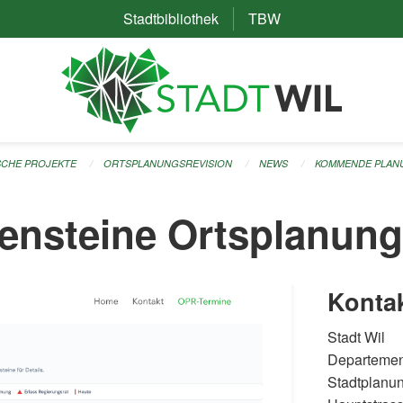
Stadtbibliothek
(External Link)
TBW
(External Link)
ISCHE PROJEKTE
ORTSPLANUNGSREVISION
NEWS
KOMMENDE PLANU
ensteine Ortsplanung
Konta
Stadt Wil
Departemen
Stadtplanu