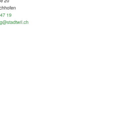
se 20
chhofen
 47 19
g@stadtwil.ch