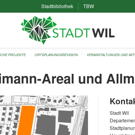
Stadtbibliothek
(External Link)
TBW
(External Link)
ISCHE PROJEKTE
ORTSPLANUNGSREVISION
VERANSTALTUNGEN UND MI
limann-Areal und All
Konta
Stadt Wil
Departemen
Stadtplanu