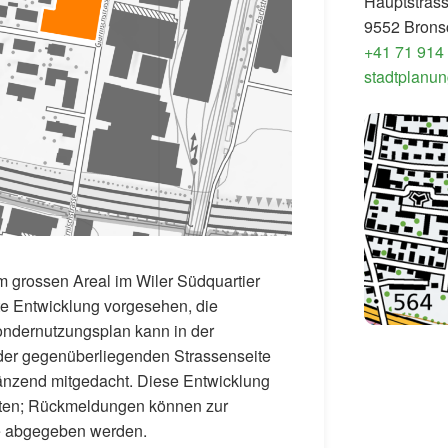
Hauptstras
9552 Brons
+41 71 914
stadtplanun
m grossen Areal im Wiler Südquartier
te Entwicklung vorgesehen, die
 Sondernutzungsplan kann in der
 der gegenüberliegenden Strassenseite
änzend mitgedacht. Diese Entwicklung
ritten; Rückmeldungen können zur
e abgegeben werden.