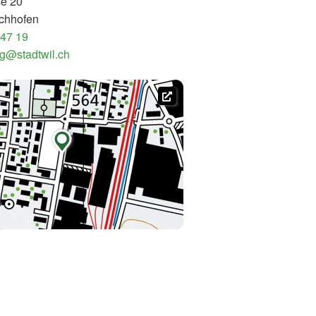
se 20
chhofen
 47 19
g@stadtwil.ch
