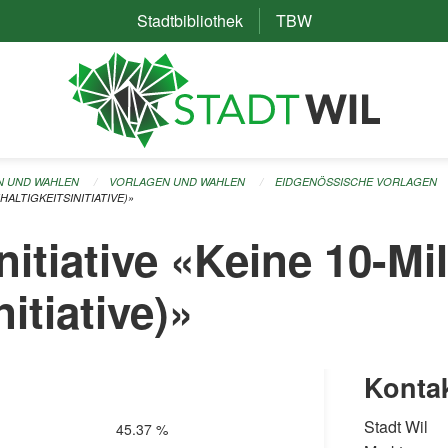
Stadtbibliothek
(External Link)
TBW
(External Link)
N UND WAHLEN
VORLAGEN UND WAHLEN
EIDGENÖSSISCHE VORLAGEN
HALTIGKEITSINITIATIVE)»
nitiative «Keine 10-Mi
itiative)»
Konta
Stadt Wil
45.37 %