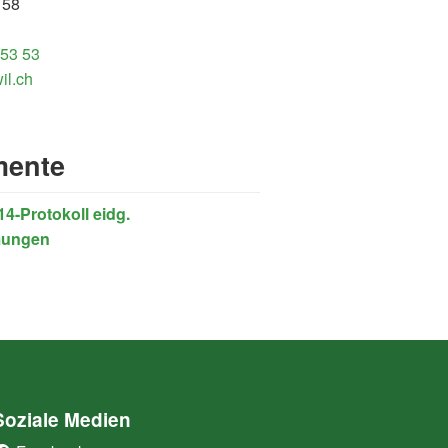
 58
 53 53
il.ch
ente
14-Protokoll eidg.
mungen
Soziale Medien