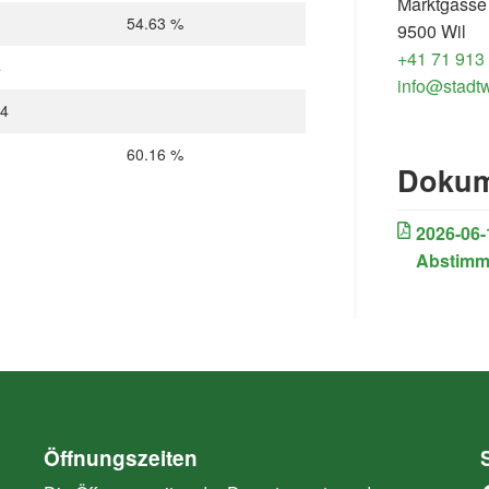
Marktgasse
54.63 %
9500 Wil
+41 71 913
4
info@stadtw
44
60.16 %
Dokum
2026-06-
Abstim
Öffnungszeiten