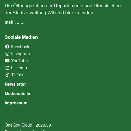
Die Öffnungszeiten der Departemente und Dienststellen
der Stadtverwaltung Wil sind hier zu finden:
mehr… …
Soziale Medien
Facebook
(External Link)
Instagram
(External Link)
YouTube
(External Link)
LinkedIn
(External Link)
TikTok
(External Link)
Newsletter
Medienstelle
Impressum
|
OneGov Cloud
(External Link)
2026.39
(External Link)