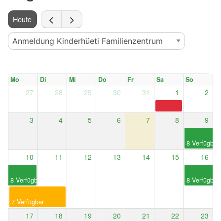
Heute
Mo
Di
Mi
Do
Fr
Sa
So
27
28
29
30
31
1
2
Nationalfeiertag
3
4
5
6
7
8
9
Ganztägig
8 Verfügbar
10
11
12
13
14
15
16
Ganztägig
Ganztägig
8 Verfügbar
8 Verfügbar
Ganztägig
7 Verfügbar
17
18
19
20
21
22
23