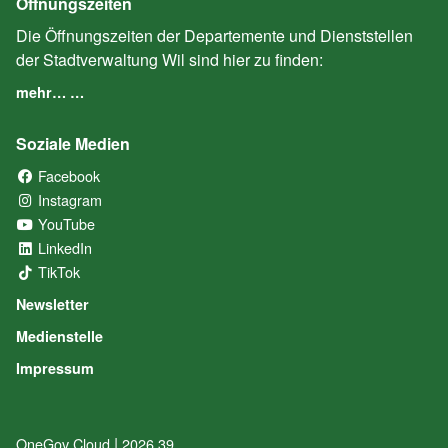
Öffnungszeiten
Die Öffnungszeiten der Departemente und Dienststellen
der Stadtverwaltung Wil sind hier zu finden:
mehr… …
Soziale Medien
Facebook
(External Link)
Instagram
(External Link)
YouTube
(External Link)
LinkedIn
(External Link)
TikTok
(External Link)
Newsletter
Medienstelle
Impressum
|
OneGov Cloud
(External Link)
2026.39
(External Link)