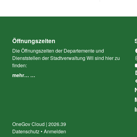
Öffnungszeiten
Die Öffnungszeiten der Departemente und
Dienststellen der Stadtverwaltung Wil sind hier zu
finden:
mehr… …
OneGov Cloud
(External Link)
|
2026.39
(External Link)
Datenschutz
(External Link)
Anmelden