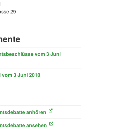
l
asse 29
ente
ntsbeschlüsse vom 3 Juni
l vom 3 Juni 2010
ink)
ntsdebatte anhören
ink)
ntsdebatte ansehen