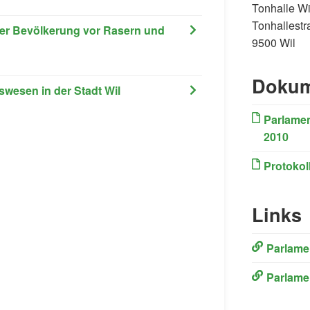
Tonhalle Wi
Tonhallestr
 der Bevölkerung vor Rasern und
9500 Wil
Dokum
swesen in der Stadt Wil
Parlame
2010
Protokol
Links
(External L
Parlame
(External L
Parlame