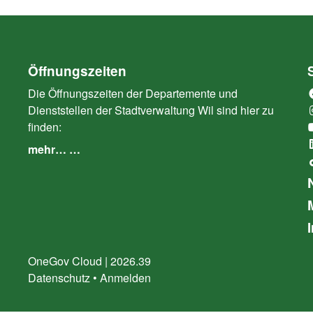
Öffnungszeiten
Die Öffnungszeiten der Departemente und
Dienststellen der Stadtverwaltung Wil sind hier zu
finden:
mehr… …
OneGov Cloud
(External Link)
|
2026.39
(External Link)
Datenschutz
(External Link)
Anmelden