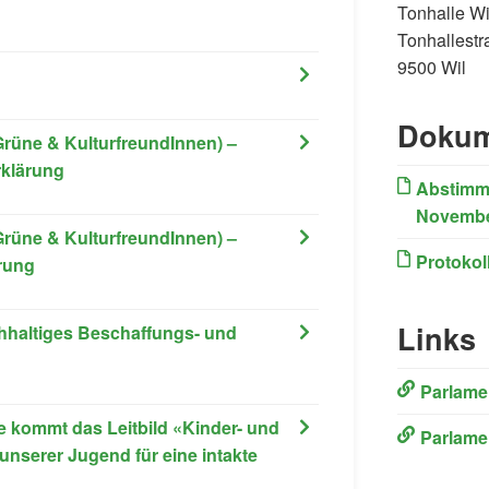
Tonhalle Wi
Tonhallestr
9500 Wil
Dokum
Grüne & KulturfreundInnen) –
rklärung
Abstimm
Novembe
Grüne & KulturfreundInnen) –
Protokol
rung
Links
hhaltiges Beschaffungs- und
(External L
Parlame
ie kommt das Leitbild «Kinder- und
(External L
Parlame
unserer Jugend für eine intakte