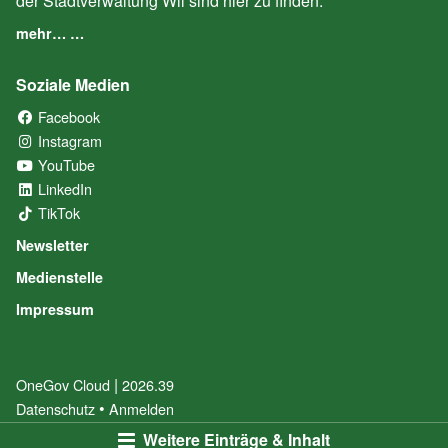
der Stadtverwaltung Wil sind hier zu finden:
mehr… …
Soziale Medien
Facebook
(External Link)
Instagram
(External Link)
YouTube
(External Link)
LinkedIn
(External Link)
TikTok
(External Link)
Newsletter
Medienstelle
Impressum
|
OneGov Cloud
(External Link)
2026.39
(External Link)
Datenschutz
(External Link)
Anmelden
Weitere Einträge & Inhalt