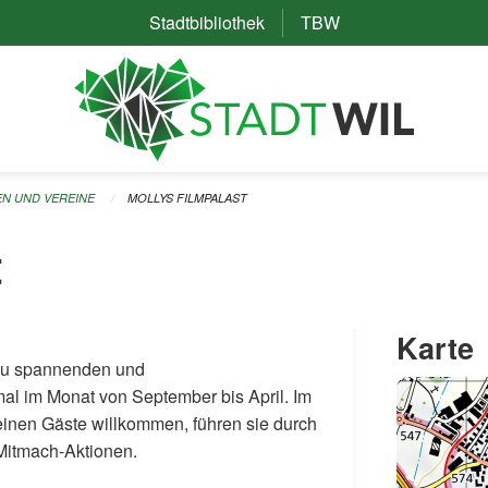
Stadtbibliothek
(External Link)
TBW
(External Link)
EN UND VEREINE
MOLLYS FILMPALAST
t
Karte
n zu spannenden und
al im Monat von September bis April. Im
einen Gäste willkommen, führen sie durch
 Mitmach-Aktionen.