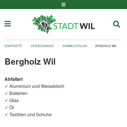
Navigation überspringen
STARTSEITE
VERZEICHNISSE
SAMMELSTELLEN
BERGHOLZ WIL
Bergholz Wil
Abfallart
✓ Aluminium und Weissblech
✓ Batterien
✓ Glas
✓ Öl
✓ Textilien und Schuhe