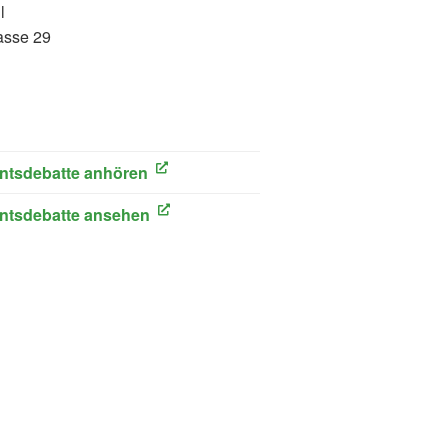
l
asse 29
ink)
ntsdebatte anhören
ink)
ntsdebatte ansehen