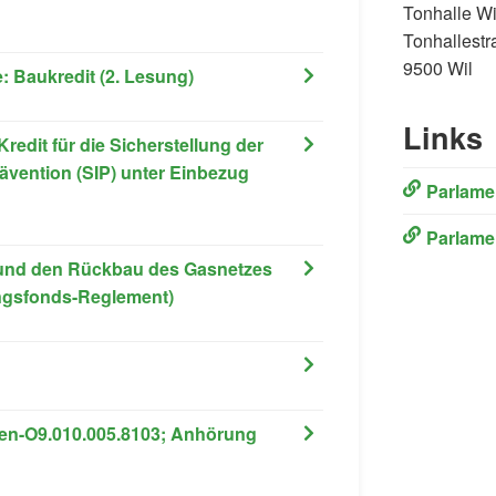
Tonhalle Wi
Tonhallestr
9500 Wil
: Baukredit (2. Lesung)
Links
Kredit für die Sicherstellung der
ävention (SIP) unter Einbezug
(External L
Parlame
(External L
Parlame
g und den Rückbau des Gasnetzes
ungsfonds-Reglement)
tten-O9.010.005.8103; Anhörung