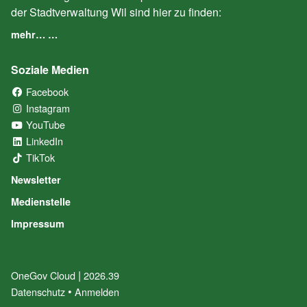
der Stadtverwaltung Wil sind hier zu finden:
mehr… …
Soziale Medien
Facebook
(External Link)
Instagram
(External Link)
YouTube
(External Link)
LinkedIn
(External Link)
TikTok
(External Link)
Newsletter
Medienstelle
Impressum
|
OneGov Cloud
(External Link)
2026.39
(External Link)
Datenschutz
(External Link)
Anmelden