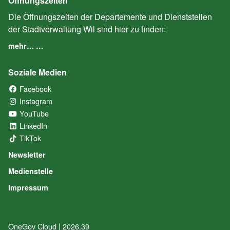
Öffnungszeiten
Die Öffnungszeiten der Departemente und Dienststellen
der Stadtverwaltung Wil sind hier zu finden:
mehr… …
Soziale Medien
Facebook
(External Link)
Instagram
(External Link)
YouTube
(External Link)
LinkedIn
(External Link)
TikTok
(External Link)
Newsletter
Medienstelle
Impressum
|
OneGov Cloud
(External Link)
2026.39
(External Link)