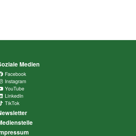
Soziale Medien
Facebook
(External Link)
Instagram
(External Link)
YouTube
(External Link)
LinkedIn
(External Link)
TikTok
(External Link)
Newsletter
Medienstelle
Impressum