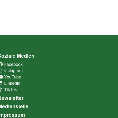
Soziale Medien
Facebook
(External Link)
Instagram
(External Link)
YouTube
(External Link)
LinkedIn
(External Link)
TikTok
(External Link)
Newsletter
Medienstelle
Impressum