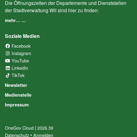
Die Öffnungszeiten der Departemente und Dienststellen
der Stadtverwaltung Wil sind hier zu finden:
mehr… …
Soziale Medien
Facebook
(External Link)
Instagram
(External Link)
YouTube
(External Link)
LinkedIn
(External Link)
TikTok
(External Link)
Newsletter
Medienstelle
Impressum
|
OneGov Cloud
(External Link)
2026.39
(External Link)
Datenschutz
(External Link)
Anmelden