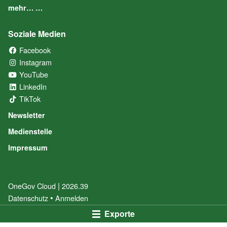
mehr… …
Soziale Medien
Facebook
(External Link)
Instagram
(External Link)
YouTube
(External Link)
LinkedIn
(External Link)
TikTok
(External Link)
Newsletter
Medienstelle
Impressum
|
OneGov Cloud
(External Link)
2026.39
(External Link)
Datenschutz
(External Link)
Anmelden
Exporte