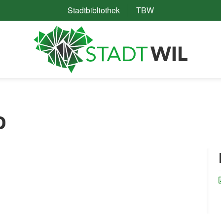
Stadtbibliothek
(External Link)
TBW
(External Link)
o