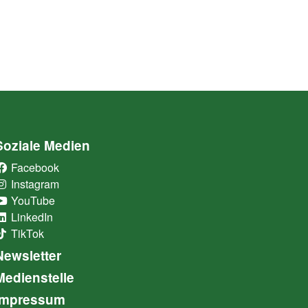
Soziale Medien
Facebook
(External Link)
Instagram
(External Link)
YouTube
(External Link)
LinkedIn
(External Link)
TikTok
(External Link)
Newsletter
Medienstelle
Impressum