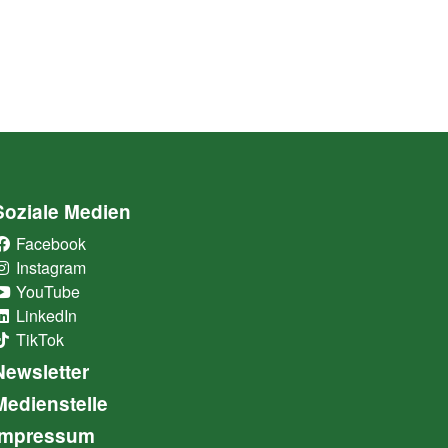
Soziale Medien
Facebook
(External Link)
Instagram
(External Link)
YouTube
(External Link)
LinkedIn
(External Link)
TikTok
(External Link)
Newsletter
Medienstelle
Impressum