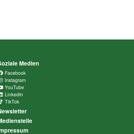
Soziale Medien
Facebook
(External Link)
Instagram
(External Link)
YouTube
(External Link)
LinkedIn
(External Link)
TikTok
(External Link)
Newsletter
Medienstelle
Impressum