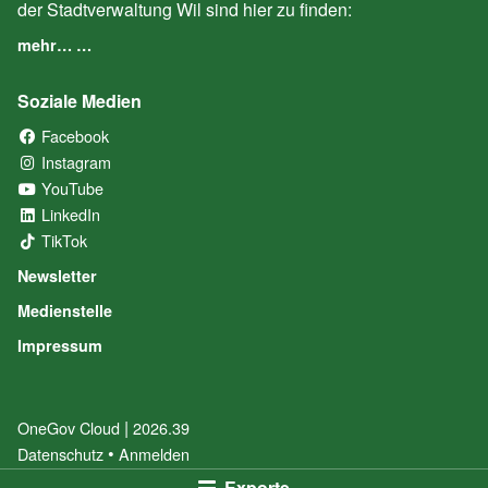
der Stadtverwaltung Wil sind hier zu finden:
mehr… …
Soziale Medien
Facebook
(External Link)
Instagram
(External Link)
YouTube
(External Link)
LinkedIn
(External Link)
TikTok
(External Link)
Newsletter
Medienstelle
Impressum
|
OneGov Cloud
(External Link)
2026.39
(External Link)
Datenschutz
(External Link)
Anmelden
Exporte