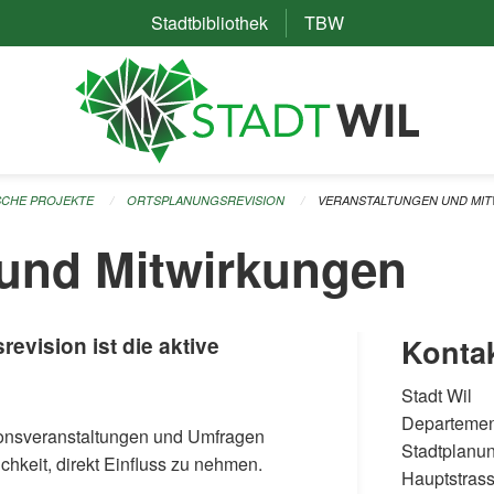
Stadtbibliothek
(External Link)
TBW
(External Link)
ISCHE PROJEKTE
ORTSPLANUNGSREVISION
VERANSTALTUNGEN UND MI
 und Mitwirkungen
evision ist die aktive
Konta
Stadt Wil
Departemen
ionsveranstaltungen und Umfragen
Stadtplanu
chkeit, direkt Einfluss zu nehmen.
Hauptstras