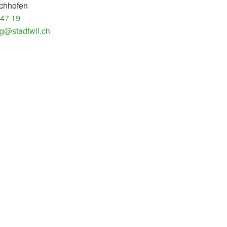
chhofen
 47 19
g@stadtwil.ch