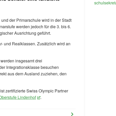
schulsekret
 und der Primarschule wird in der Stadt
imarstufe werden jedoch für die 3. bis 6.
gischer Ausrichtung geführt.
r- und Realklassen. Zusätzlich wird an
e werden insgesamt drei
 der Integrationsklasse besuchen
irekt aus dem Ausland zuziehen, den
st zertifizierte Swiss Olympic Partner
Oberstufe Lindenhof
(External Link)
.