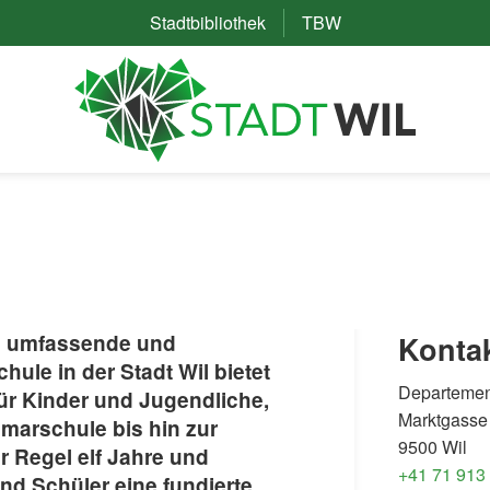
Stadtbibliothek
(External Link)
TBW
(External Link)
ne umfassende und
Konta
hule in der Stadt Wil bietet
Departemen
ür Kinder und Jugendliche,
Marktgasse
imarschule bis hin zur
9500 Wil
er Regel elf Jahre und
+41 71 913
und Schüler eine fundierte