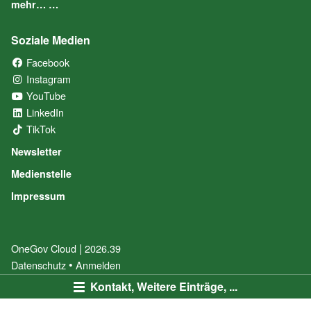
mehr… …
Soziale Medien
Facebook
(External Link)
Instagram
(External Link)
YouTube
(External Link)
LinkedIn
(External Link)
TikTok
(External Link)
Newsletter
Medienstelle
Impressum
|
OneGov Cloud
(External Link)
2026.39
(External Link)
Datenschutz
(External Link)
Anmelden
Kontakt, Weitere Einträge, ...