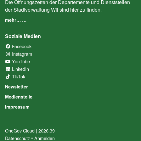
Die Öffnungszeiten der Departemente und Dienststellen
der Stadtverwaltung Wil sind hier zu finden:
mehr… …
Soziale Medien
Facebook
(External Link)
Instagram
(External Link)
YouTube
(External Link)
LinkedIn
(External Link)
TikTok
(External Link)
Newsletter
Medienstelle
Impressum
|
OneGov Cloud
(External Link)
2026.39
(External Link)
Datenschutz
(External Link)
Anmelden