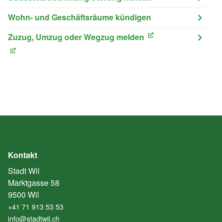
Wohn- und Geschäftsräume kündigen
Zuzug, Umzug oder Wegzug melden
(External Link)
(External Link)
Kontakt
Stadt Wil
Marktgasse 58
9500 Wil
+41 71 913 53 53
info@stadtwil.ch