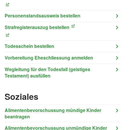
(External Link)
Personenstandsausweis bestellen
Strafregisterauszug bestellen
(External Link)
(External Link)
Todesschein bestellen
Vorbereitung Eheschliessung anmelden
Wegleitung für den Todesfall (geistiges
Testament) ausfüllen
Soziales
Alimentenbevorschussung mündige Kinder
beantragen
Alimentenbevorschussung unmündige Kinder