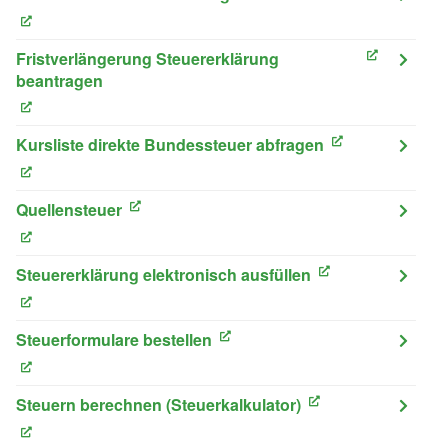
(External Link)
Fristverlängerung Steuererklärung
(External Link)
beantragen
(External Link)
Kursliste direkte Bundessteuer abfragen
(External Link)
(External Link)
Quellensteuer
(External Link)
(External Link)
Steuererklärung elektronisch ausfüllen
(External Link)
(External Link)
Steuerformulare bestellen
(External Link)
(External Link)
Steuern berechnen (Steuerkalkulator)
(External Link)
(External Link)