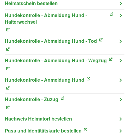
Heimatschein bestellen
Hundekontrolle - Abmeldung Hund -
(External Link)
Halterwechsel
(External Link)
Hundekontrolle - Abmeldung Hund - Tod
(External Link)
(External Link)
Hundekontrolle - Abmeldung Hund - Wegzug
(External Link)
(External Link)
Hundekontrolle - Anmeldung Hund
(External Link)
(External Link)
Hundekontrolle - Zuzug
(External Link)
(External Link)
Nachweis Heimatort bestellen
Pass und Identitätskarte bestellen
(External Link)