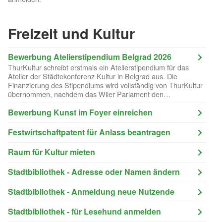
Freizeit und Kultur
Bewerbung Atelierstipendium Belgrad 2026
ThurKultur schreibt erstmals ein Atelierstipendium für das
Atelier der Städtekonferenz Kultur in Belgrad aus. Die
Finanzierung des Stipendiums wird vollständig von ThurKultur
übernommen, nachdem das Wiler Parlament den
vorgesehenen Beitrag aus dem Budget 2026 gestrichen hat.
Die Stadt Wil beteiligt sich – wie parlamentarisch beschlossen
Bewerbung Kunst im Foyer einreichen
– nicht an der Finanzierung, tritt jedoch weiterhin als Partnerin
der gemeinsamen Ausschreibung auf. Bewerbungen von
Festwirtschaftpatent für Anlass beantragen
Künstlerinnen und Künstlern mit Wohnsitz, Wirkungsort oder
engem Bezug zur Region Wil sind bis zum 15. Februar 2026
Raum für Kultur mieten
möglich.
Stadtbibliothek - Adresse oder Namen ändern
Stadtbibliothek - Anmeldung neue Nutzende
Stadtbibliothek - für Lesehund anmelden