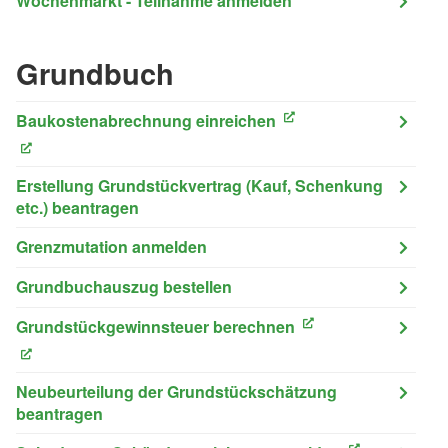
Wochenmarkt - Teilnahme anmelden
Grundbuch
Baukostenabrechnung einreichen
(External Link)
(External Link)
Erstellung Grundstückvertrag (Kauf, Schenkung
etc.) beantragen
Grenzmutation anmelden
Grundbuchauszug bestellen
Grundstückgewinnsteuer berechnen
(External Link)
(External Link)
Neubeurteilung der Grundstückschätzung
beantragen