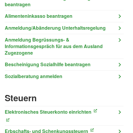
beantragen
Alimenteninkasso beantragen
Anmeldung/Abänderung Unterhaltsregelung
Anmeldung Begrüssungs- &
Informationsgespräch für aus dem Ausland
Zugezogene
Bescheinigung Sozialhilfe beantragen
Sozialberatung anmelden
Steuern
Elektronisches Steuerkonto einrichten
(External Link)
(External Link)
Erbschafts- und Schenkungssteuern
(External Link)