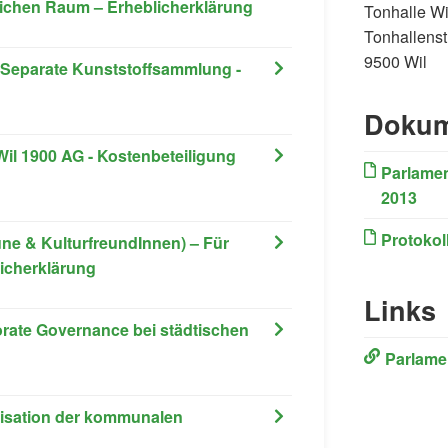
ichen Raum – Erheblicherklärung
Tonhalle Wi
Tonhallenst
9500 Wil
- Separate Kunststoffsammlung -
Dokum
il 1900 AG - Kostenbeteiligung
Parlamen
2013
Protokol
ne & KulturfreundInnen) – Für
icherklärung
Links
orate Governance bei städtischen
(External L
Parlame
isation der kommunalen