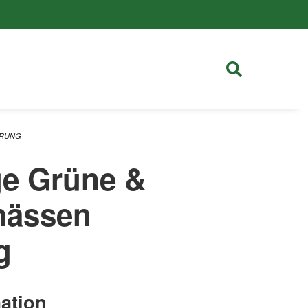
ÄRUNG
ge Grüne &
emässen
g
ation