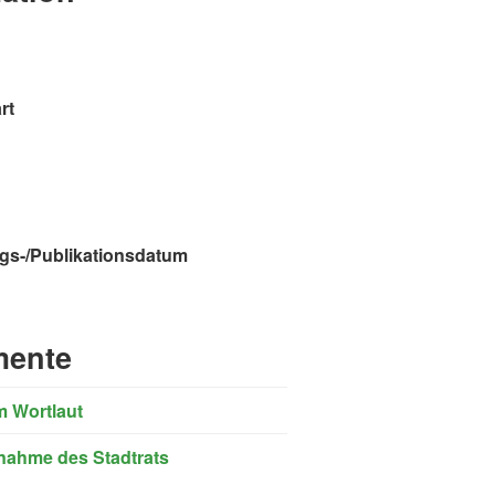
rt
gs-/Publikationsdatum
ente
m Wortlaut
nahme des Stadtrats