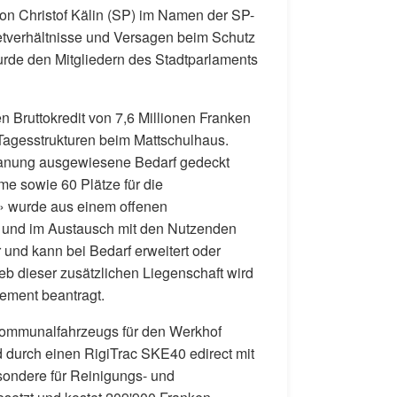
von Christof Kälin (SP) im Namen der SP-
tverhältnisse und Versagen beim Schutz
rde den Mitgliedern des Stadtparlaments
n Bruttokredit von 7,6 Millionen Franken
Tagesstrukturen beim Mattschulhaus.
planung ausgewiesene Bedarf gedeckt
e sowie 60 Plätze für die
e» wurde aus einem offenen
 und im Austausch mit den Nutzenden
r und kann bei Bedarf erweitert oder
eb dieser zusätzlichen Liegenschaft wird
ement beantragt.
 Kommunalfahrzeugs für den Werkhof
d durch einen RigiTrac SKE40 edirect mit
esondere für Reinigungs- und