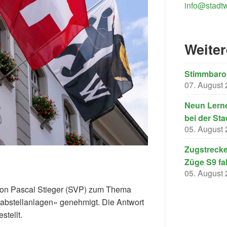
info@stadtw
Weite
Stimmbarom
07. August
Neun Lerne
bei der Sta
05. August
Zugstrecke
Züge S9 fa
05. August
 von Pascal Stieger (SVP) zum Thema
oabstellanlagen» genehmigt. Die Antwort
stellt.