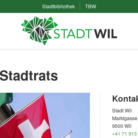
Stadtbibliothek
(External Link)
TBW
(External Link)
Stadtrats
Konta
Stadt Wil
Marktgasse
9500 Wil
+41 71 913