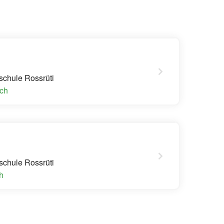
schule Rossrüti
.ch
schule Rossrüti
h