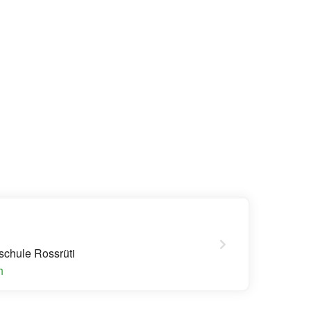
schule Rossrüti
h