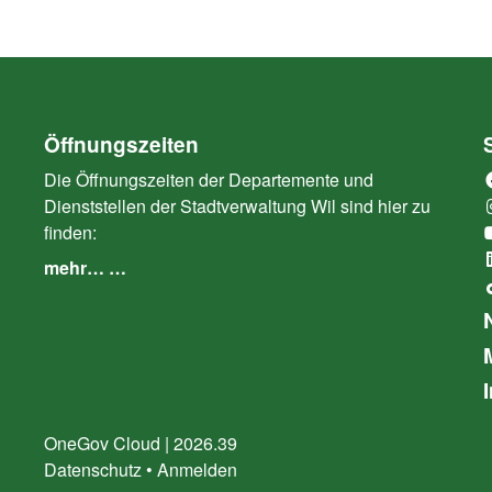
Öffnungszeiten
Die Öffnungszeiten der Departemente und
Dienststellen der Stadtverwaltung Wil sind hier zu
finden:
mehr… …
OneGov Cloud
(External Link)
|
2026.39
(External Link)
Datenschutz
(External Link)
Anmelden