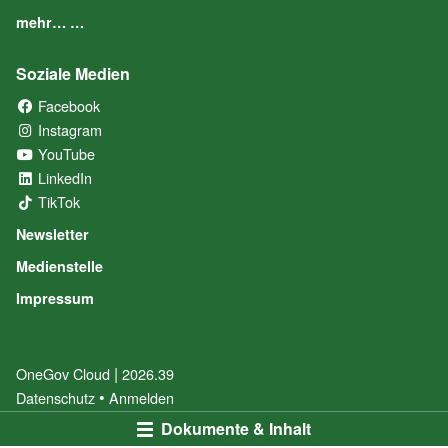
mehr… …
Soziale Medien
Facebook
(External Link)
Instagram
(External Link)
YouTube
(External Link)
LinkedIn
(External Link)
TikTok
(External Link)
Newsletter
Medienstelle
Impressum
|
OneGov Cloud
(External Link)
2026.39
(External Link)
Datenschutz
(External Link)
Anmelden
Dokumente & Inhalt