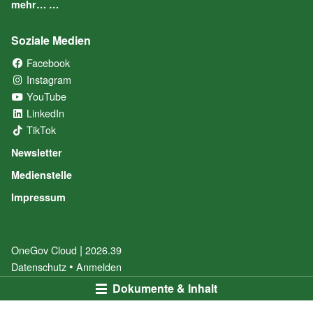
mehr… …
Soziale Medien
Facebook
(External Link)
Instagram
(External Link)
YouTube
(External Link)
LinkedIn
(External Link)
TikTok
(External Link)
Newsletter
Medienstelle
Impressum
|
OneGov Cloud
(External Link)
2026.39
(External Link)
Datenschutz
(External Link)
Anmelden
Dokumente & Inhalt