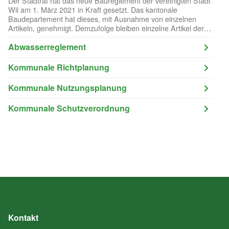
Der Stadtrat hat das neue Baureglement der vereinigten Stadt
Wil am 1. März 2021 in Kraft gesetzt. Das kantonale
Baudepartement hat dieses, mit Ausnahme von einzelnen
Artikeln, genehmigt. Demzufolge bleiben einzelne Artikel der
alten Baureglemente von Wil und Bronschhofen weiterhin
gültig.
Abwasserreglement
Kommunale Richtplanung
Kommunale Nutzungsplanung
Kommunale Schutzverordnung
Kontakt