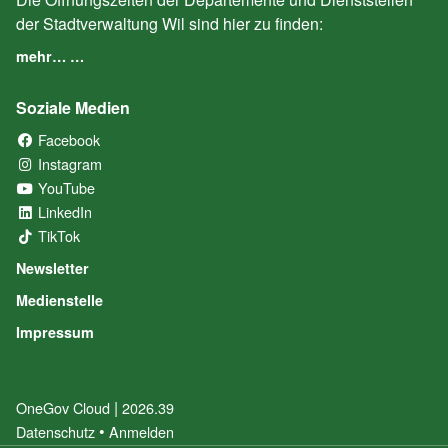
der Stadtverwaltung Wil sind hier zu finden:
mehr… …
Soziale Medien
Facebook
(External Link)
Instagram
(External Link)
YouTube
(External Link)
LinkedIn
(External Link)
TikTok
(External Link)
Newsletter
Medienstelle
Impressum
|
OneGov Cloud
(External Link)
2026.39
(External Link)
Datenschutz
(External Link)
Anmelden