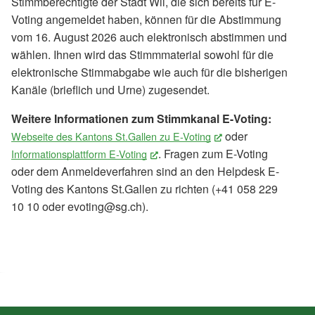
Stimmberechtigte der Stadt Wil, die sich bereits für E-
Voting angemeldet haben, können für die Abstimmung
vom 16. August 2026 auch elektronisch abstimmen und
wählen. Ihnen wird das Stimmmaterial sowohl für die
elektronische Stimmabgabe wie auch für die bisherigen
Kanäle (brieflich und Urne) zugesendet.
Weitere Informationen zum Stimmkanal E-Voting:
oder
Webseite des Kantons St.Gallen zu E-Voting
(External Link)
. Fragen zum E-Voting
Informationsplattform E-Voting
(External Link)
oder dem Anmeldeverfahren sind an den Helpdesk E-
Voting des Kantons St.Gallen zu richten (+41 058 229
10 10 oder evoting@sg.ch).