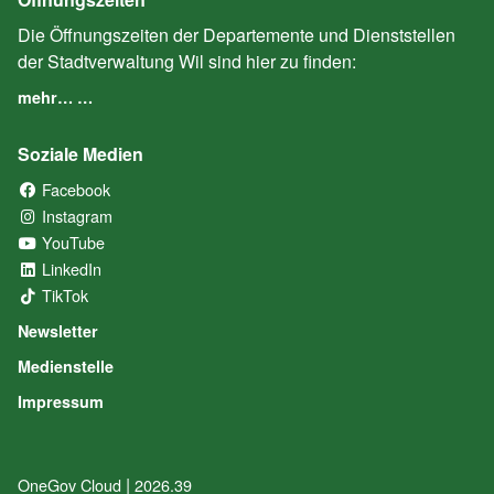
Die Öffnungszeiten der Departemente und Dienststellen
der Stadtverwaltung Wil sind hier zu finden:
mehr… …
Soziale Medien
Facebook
(External Link)
Instagram
(External Link)
YouTube
(External Link)
LinkedIn
(External Link)
TikTok
(External Link)
Newsletter
Medienstelle
Impressum
|
OneGov Cloud
(External Link)
2026.39
(External Link)