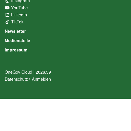
Instagram
(External Link)
YouTube
(External Link)
LinkedIn
(External Link)
TikTok
(External Link)
Newsletter
Medienstelle
Impressum
|
OneGov Cloud
(External Link)
2026.39
(External Link)
Datenschutz
(External Link)
Anmelden