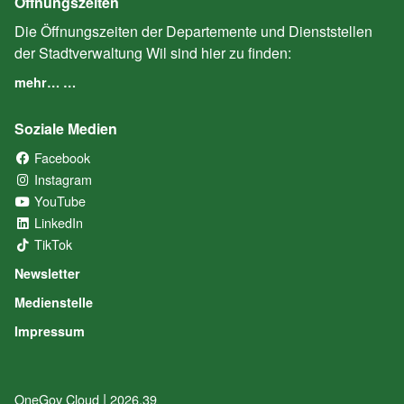
Öffnungszeiten
Die Öffnungszeiten der Departemente und Dienststellen
der Stadtverwaltung Wil sind hier zu finden:
mehr… …
Soziale Medien
Facebook
(External Link)
Instagram
(External Link)
YouTube
(External Link)
LinkedIn
(External Link)
TikTok
(External Link)
Newsletter
Medienstelle
Impressum
|
OneGov Cloud
(External Link)
2026.39
(External Link)