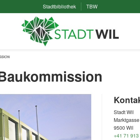
Stadtbibliothek
(External Link)
TBW
(External Link)
SSION
r Baukommission
Konta
Stadt Wil
Marktgasse
9500 Wil
+41 71 913