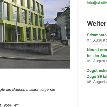
info@stadtw
Weite
Stimmbarom
07. August
Neun Lerne
bei der Sta
05. August
Zugstrecke
Züge S9 fa
05. August
igte die Baukommission folgende
1, 9500 Wil