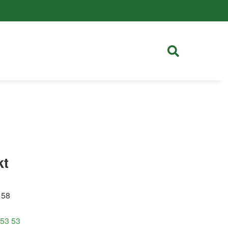
kt
 58
 53 53