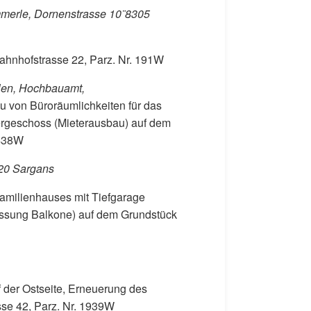
mmerle, Dornenstrasse 10¨8305
hnhofstrasse 22, Parz. Nr. 191W
len, Hochbauamt,
au von Büroräumlichkeiten für das
bergeschoss (Mieterausbau) auf dem
3438W
20 Sargans
amilienhauses mit Tiefgarage
ssung Balkone) auf dem Grundstück
 der Ostseite, Erneuerung des
se 42, Parz. Nr. 1939W