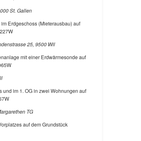
000 St. Gallen
) im Erdgeschoss (Mieterausbau) auf
 1227W
denstrasse 25, 9500 Wil
nanlage mit einer Erdwärmesonde auf
2065W
il
 und im 1. OG in zwei Wohnungen auf
967W
 Margarethen TG
 Vorplatzes auf dem Grundstück