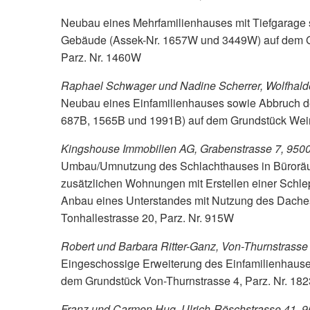
Neubau eines Mehrfamilienhauses mit Tiefgarage
Gebäude (Assek-Nr. 1657W und 3449W) auf dem Gr
Parz. Nr. 1460W
Raphael Schwager und Nadine Scherrer, Wolfhalde
Neubau eines Einfamilienhauses sowie Abbruch 
687B, 1565B und 1991B) auf dem Grundstück Wein
Kingshouse Immobilien AG, Grabenstrasse 7, 9500
Umbau/Umnutzung des Schlachthauses in Büroräum
zusätzlichen Wohnungen mit Erstellen einer Schl
Anbau eines Unterstandes mit Nutzung des Daches
Tonhallestrasse 20, Parz. Nr. 915W
Robert und Barbara Ritter-Ganz, Von-Thurnstrasse
Eingeschossige Erweiterung des Einfamilienhause
dem Grundstück Von-Thurnstrasse 4, Parz. Nr. 18
Franz und Carmen Hug, Ulrich-Röschstrasse 41, 9